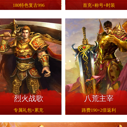
180特色复古996
首充+称号+时装
立即下载
八荒主宰
战国传奇
月卡礼包码：lx888
九流派玩法，经典3职业，天命、
今日新服
今日新
烈火战歌
八荒主宰
专属礼包+累充
路费190+2倍返利
立即下载
立即下载