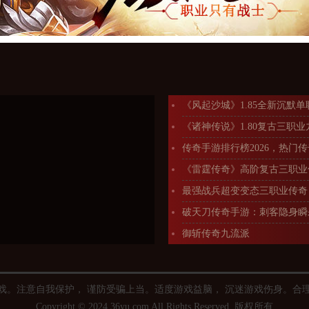
《风起沙城》1.85全新沉默
《诸神传说》1.80复古三职
传奇手游排行榜2026，热门
《雷霆传奇》高阶复古三职业
最强战兵超变变态三职业传奇
破天刀传奇手游：刺客隐身瞬
御斩传奇九流派
本，上亿切割！
戏。注意自我保护， 谨防受骗上当。适度游戏益脑， 沉迷游戏伤身。合
Copyright © 2024 36yu.com All Rights Reserved. 版权所有