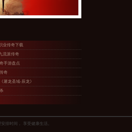
单职业传奇下载
业九流派传奇
传奇手游盘点
传奇
《屠龙圣域-辰龙》
杀
理安排时间， 享受健康生活。