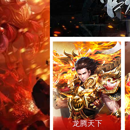
龙腾天下
沙城风云
180特色复古996
首充+称号+时装
盒子榜一《烟雨传奇》同款礼
满攻速、微变大极品传奇单职
今日新服
今日新服
龙腾天下