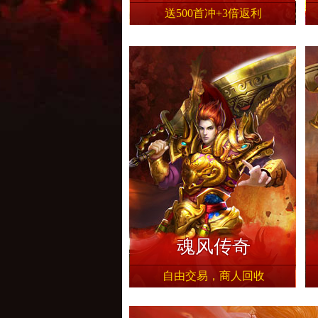
送500首冲+3倍返利
立即下载
立即下载
魂风传奇
烈火战歌
专属礼包+累充
路费190+2倍返利
火龙国战传奇人气火爆▂▃▆
传世超变攻速版，恺英盛和出品
今日新服
今日新服
魂风传奇
自由交易，商人回收
立即下载
立即下载