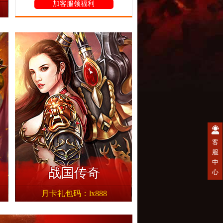
加客服领福利
服
客
服
中
战国传奇
心
月卡礼包码：lx888