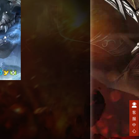
客
服
中
心