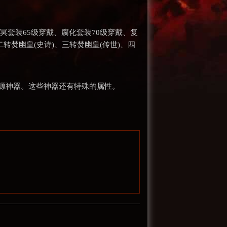
冥套装65级穿戴、腐化套装70级穿戴、复
转焚幽皇(史诗)、三转焚幽皇(传世)、四
源神器。这些神器还有特殊的属性。