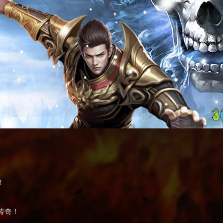
！
传奇！