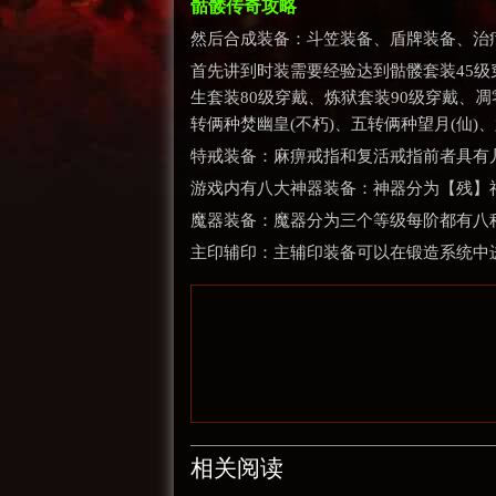
骷髅传奇攻略
然后合成装备：斗笠装备、盾牌装备、治
首先讲到时装需要经验达到骷髅套装45级
生套装80级穿戴、炼狱套装90级穿戴、凋
转俩种焚幽皇(不朽)、五转俩种望月(仙
特戒装备：麻痹戒指和复活戒指前者具有
游戏内有八大神器装备：神器分为【残】
魔器装备：魔器分为三个等级每阶都有八
主印辅印：主辅印装备可以在锻造系统中
相关阅读