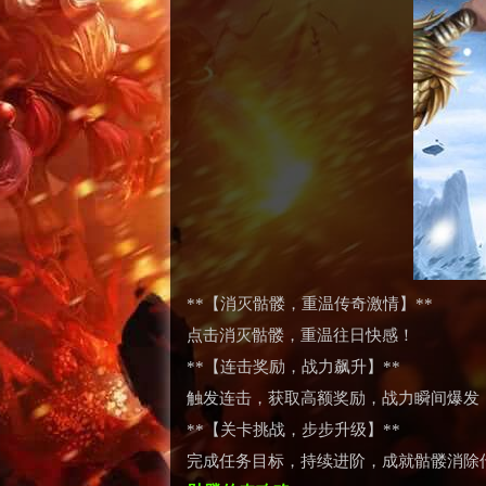
**【消灭骷髅，重温传奇激情】**
点击消灭骷髅，重温往日快感！
**【连击奖励，战力飙升】**
触发连击，获取高额奖励，战力瞬间爆发
**【关卡挑战，步步升级】**
完成任务目标，持续进阶，成就骷髅消除