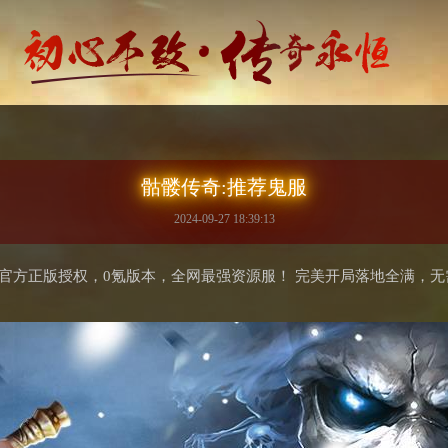
骷髅传奇:推荐鬼服
2024-09-27 18:39:13
官方正版授权，0氪版本，全网最强资源服！ 完美开局落地全满，无需