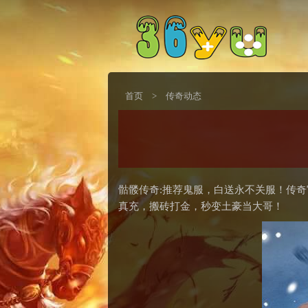
首页
>
传奇动态
骷髅传奇:推荐鬼服，白送永不关服！传奇
真充，搬砖打金，秒变土豪当大哥！