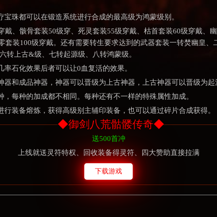
疗宝珠都可以在锻造系统进行合成的最高级为鸿蒙级别。
穿戴、骸骨套装50级穿、死灵套装55级穿戴、枯首套装60级穿戴、幽
零套装100级穿戴。还有需要转生要求达到的武器套装一转焚幽皇、二
)、六转上古&级、七转起源级、八转鸿蒙级。
几率石化效果后者可以让0血复活的效果。
神器和成品神器，神器可以晋级为上古神器，上古神器可以晋级为起
种，每种的加成都不相同。每种还有不一样的特殊属性加成。
进行装备熔炼，获得高级别主辅印装备，也可以通过碎片合成获得。
◆御剑八荒骷髅传奇◆
送500首冲
上线就送灵符特权、回收装备得灵符、四大赞助直接拉满
下载游戏