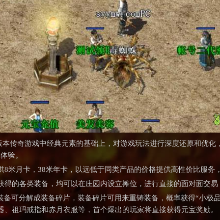
76版本传奇游戏中经典元素的基础上，对游戏玩法进行深度还原和优化，
戏体验。
供8米月卡，38米年卡，以远低于同类产品的价格提供高性价比服务
获得的各类装备，均可以在庄园内设立摊位，进行直接的面对面交易
装备可分解成装备碎片，装备碎片可用来重铸装备，概率获得“小极
器、祖玛戒指和赤月衣服等，首个爆出的玩家将直接获得元宝奖励。