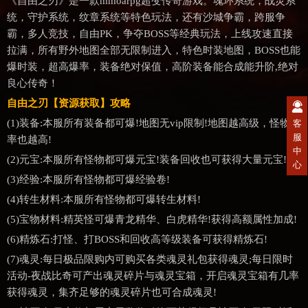
《自由之刃》是一款mmoarpg超变传奇游戏。魂环系统，战灵系
统，守护系统，纹章系统等特色玩法，还有沙城争霸，跨服争
霸，多人竞技，自由PK，争夺BOSS等经典玩法，上线攻速直接
拉满，所有野外地图全部无限制进入，特色时装地图，BOSS也能
爆时装，超高爆率，装备绝对保值，高阶装备能合成能升阶,绝对
良心传奇！
自由之刃【资源获取】攻略
(1)装备:本服所有装备都可爆!地图无vip限制!地图越高级，怪物爆
客
服
率也越高!
中
(2)元宝:本服所有怪物都可爆元宝!装备回收也可获得大量元宝!
心
(3)经验:本服所有怪物都可爆经验卷!
(4)转生材料:本服所有怪物都可爆转生材料!
(5)宝物材料:精英怪可爆青龙精华、白虎精华!获得高额属性加成!
(6)精炼石:打怪、打BOSS和回收高等级装备可获得精炼石!
(7)魂灵:每日极品限购内可购买各类魂灵礼包获得魂灵;每日限时
活动-夜战比奇可产出魂灵碎片与魂灵宝箱，开启魂灵宝箱有几率
获得魂灵，集齐足够的魂灵碎片也可合成魂灵!