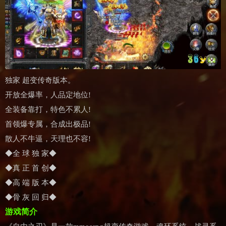
独家 超变传奇版本。
开放全爆率，人品定地位!
全装备靠打，特色不累人!
首领爆专属，合成出极品!
散人不牛逼，天理也不容!
◆全 球 独 家◆
◆真 正 首 创◆
◆高 端 版 本◆
◆骨 灰 回 归◆
游戏简介