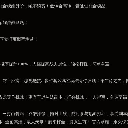
能合成能升阶，绝不浪费！低转合高转，普通也能合极品。
荣耀决战到底！
，享受打宝概率增益！
宝概率提升100%，大幅提高战力属性，轻松打怪，简单拿宝。
防止麻痹、忽视抵抗...多种套装属性玩法等你发现！集生肖之力
古龙等你挑战！更有车迟斗法副本，行会挑战，一人得宝，全员享福
三打白骨精、双倍押镖....随时上线，随时参与热血打斗，享受副本
! 全图高爆，散人天堂！躺平打金，月入过万！ 官方承诺，永久保