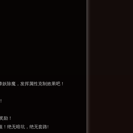
，降妖除魔，发挥属性克制效果吧！
！
奖励！
值！绝无暗坑，绝无套路!