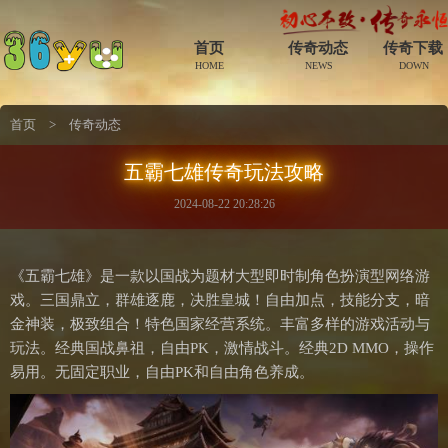
首页
传奇动态
传奇下载
HOME
NEWS
DOWN
首页
>
传奇动态
五霸七雄传奇玩法攻略
2024-08-22 20:28:26
《五霸七雄》是一款以国战为题材大型即时制角色扮演型网络游
戏。三国鼎立，群雄逐鹿，决胜皇城！自由加点，技能分支，暗
金神装，极致组合！特色国家经营系统。丰富多样的游戏活动与
玩法。经典国战鼻祖，自由PK，激情战斗。经典2D MMO，操作
易用。无固定职业，自由PK和自由角色养成。