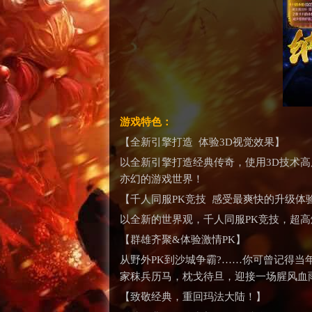
游戏特色：
【全新引擎打造 体验3D视觉效果】
以全新引擎打造经典传奇，使用3D技术高
亦幻的游戏世界！
【千人同服PK竞技 感受最爽快的升级体
以全新的世界观，千人同服PK竞技，超
【群雄齐聚&体验激情PK】
从野外PK到沙城争霸?……你可曾记得
家秣兵历马，枕戈待旦，迎接一场腥风血
【致敬经典，重回玛法大陆！】