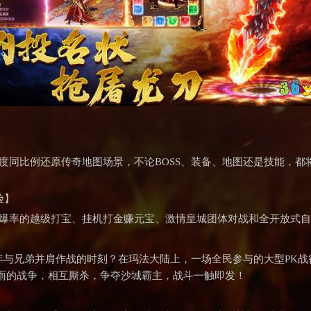
度同比例还原传奇地图场景，不论BOSS、装备、地图还是技能，
验】
高爆率的越级打宝、挂机打金赚元宝、激情皇城团体对战和全开放式
当年与兄弟并肩作战的时刻？在玛法大陆上，一场全民参与的大型PK
雨的战争，相互厮杀，争夺沙城霸主，战斗一触即发！