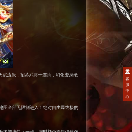
特天赋流派，招募武将十连抽，幻化变身绝
客
服
中
心
地图全部无限制进入！绝对自由爆终极的
升级加速快人一步。同时额外给提供镜像