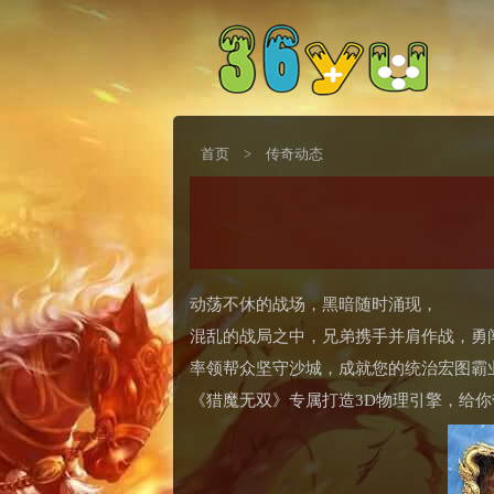
首页
>
传奇动态
动荡不休的战场，黑暗随时涌现，
混乱的战局之中，兄弟携手并肩作战，勇
率领帮众坚守沙城，成就您的统治宏图霸
《猎魔无双》专属打造3D物理引擎，给