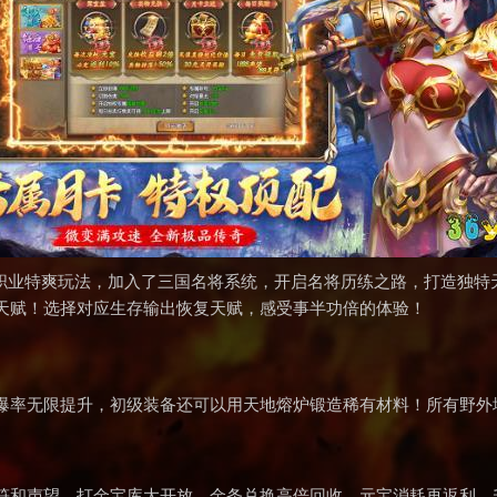
典单职业特爽玩法，加入了三国名将系统，开启名将历练之路，打造独
天赋！选择对应生存输出恢复天赋，感受事半功倍的体验！
爆率无限提升，初级装备还可以用天地熔炉锻造稀有材料！所有野外
符和声望。打金宝库大开放，金条兑换高倍回收，元宝消耗再返利，