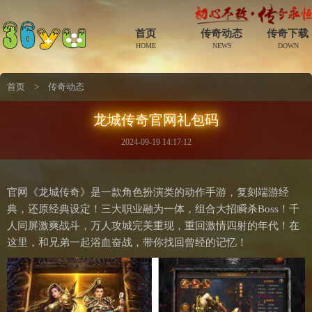
首页
传奇动态
传奇下载
HOME
NEWS
DOWN
首页
>
传奇动态
龙城传奇官网礼包码
2024-09-19 14:17:12
官网《龙城传奇》是一款角色扮演类的动作手游，复刻端游经
典，还原经典设定！三大职业融为一体，组合大招瞬杀Boss！千
人同屏激爽战斗，万人攻城完美重现，重回激情四射的年代！在
这里，和兄弟一起浴血奋战，带你找回曾经的记忆！