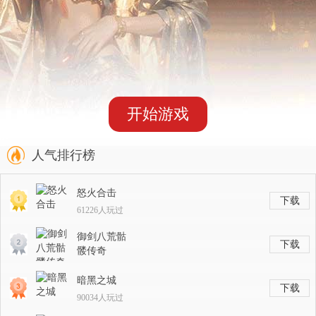
开始游戏
人气排行榜
怒火合击
下载
61226人玩过
御剑八荒骷
下载
髅传奇
74440人玩过
暗黑之城
下载
90034人玩过