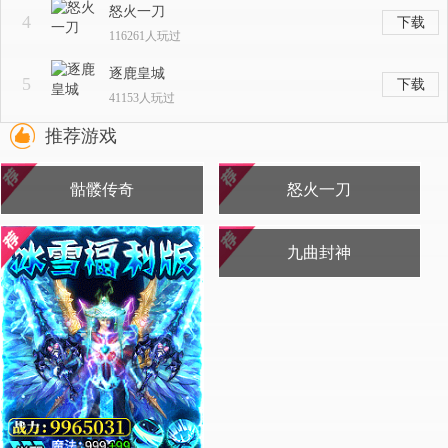
怒火一刀
4
下载
116261人玩过
逐鹿皇城
5
下载
41153人玩过
推荐游戏
骷髅传奇
怒火一刀
送500首冲
送1000首冲
开始游戏
开始游戏
九曲封神
送首充+哪吒皮肤
开始游戏