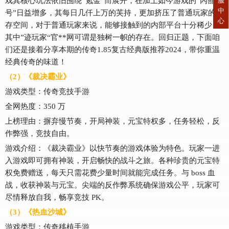
服
戏其核心玩法依旧围绕”氪金“而展开，在加上如今游戏的“內蔀
中
号”日益增多，其每日几仟上万的芙持，更加挤压了普通玩家的生
心
存空间，对于普通玩家来说，能够接触到的内部平台十分稀少，
其中”迹玩家“官**网可谓是独树一帜的存在。回归正题，下面咱
们还是接着分享本期的传奇1.85复古经典版推荐2024，带你重温
经典传奇的味道！
（2）《裁决霸业》
游戏类型：传奇竞技手游
全网热度：350 万
上榜理由：摒弃慢节奏，开局神装，元宝特权多，任务轻松，反
作弊强，竞技自由。
游戏介绍：《裁决霸业》以快节奏的游戏体验为特色。玩家一进
入游戏即可拥有神装，开启畅快的战斗之旅。各种珍贵的元宝特
权免费赠送，每天只需花费少量时间就能完成任务。与 boss 血
战，收获神装与元宝。尖端的反作弊系统确保游戏公平，玩家可
尽情释放自我，畅享竞技 PK。
（3）《热血沙城》
游戏类型：传奇移植手游