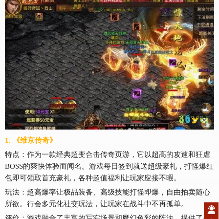
1. 《维京传奇》
特点：作为一款经典超变合击传奇页游，它以超高的攻速和狂虐
BOSS的爽快体验而闻名。游戏每日签到就送超级豪礼，打怪爆红
包即可领取首充豪礼，各种超值福利让玩家应接不暇。
玩法：超高爆率让极品装备、高级技能打怪即爆，自由拍卖随心
所欲。行会多元化社交玩法，让玩家在战斗中不再孤单。
评价：游戏融合了丰富的写实场景和魔幻色彩的阵法，提供了别