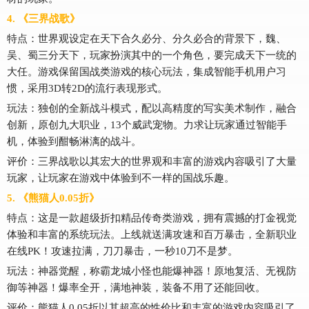
4. 《三界战歌》
特点：世界观设定在天下合久必分、分久必合的背景下，魏、
吴、蜀三分天下，玩家扮演其中的一个角色，要完成天下一统的
大任。游戏保留国战类游戏的核心玩法，集成智能手机用户习
惯，采用3D转2D的流行表现形式。
玩法：独创的全新战斗模式，配以高精度的写实美术制作，融合
创新，原创九大职业，13个威武宠物。力求让玩家通过智能手
机，体验到酣畅淋漓的战斗。
评价：三界战歌以其宏大的世界观和丰富的游戏内容吸引了大量
玩家，让玩家在游戏中体验到不一样的国战乐趣。
5. 《熊猫人0.05折》
特点：这是一款超级折扣精品传奇类游戏，拥有震撼的打金视觉
体验和丰富的系统玩法。上线就送满攻速和百万暴击，全新职业
在线PK！攻速拉满，刀刀暴击，一秒10刀不是梦。
玩法：神器觉醒，称霸龙城小怪也能爆神器！原地复活、无视防
御等神器！爆率全开，满地神装，装备不用了还能回收。
评价：熊猫人0.05折以其超高的性价比和丰富的游戏内容吸引了