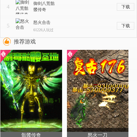
御剑八荒骷
4
下载
髅传奇
74440人玩过
怒火合击
5
下载
61226人玩过
推荐游戏
骷髅传奇
怒火一刀