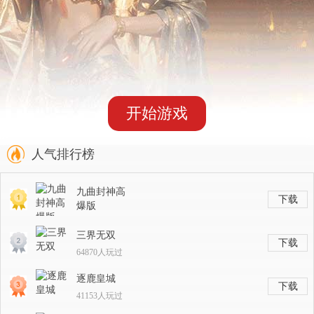
开始游戏
人气排行榜
九曲封神高
下载
爆版
14239人玩过
三界无双
下载
64870人玩过
逐鹿皇城
下载
41153人玩过