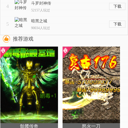
斗罗封神传
4
下载
52157人玩过
暗黑之城
5
下载
90034人玩过
推荐游戏
骷髅传奇
怒火一刀