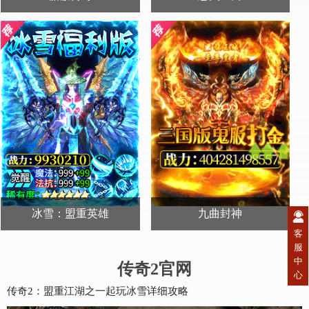
送500首冲
送1000首冲
开始游戏
开始游戏
冰雪：盟重英雄
九曲封神
客
送：君临天下
送首充+哪吒皮肤
服
开始游戏
开始游戏
中
传奇2官网
心
传奇2：盟重江湖之一起玩冰雪详细攻略