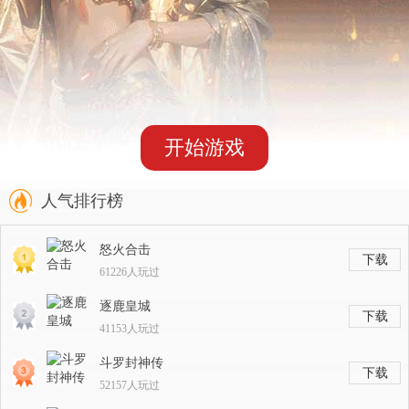
开始游戏
人气排行榜
怒火合击
下载
61226人玩过
逐鹿皇城
下载
41153人玩过
斗罗封神传
下载
52157人玩过