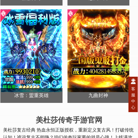
送500首冲
送1000首冲
开始游戏
开始游戏
客
冰雪：盟重英雄
九曲封神
服
中
心
送：君临天下
送首充+哪吒皮肤
开始游戏
开始游戏
美杜莎传奇手游官网
美杜莎复古经典 热血永恒正版授权，重新定义复古风！打破传统
认知！谁说复古不能嗨？咱们传奇玩家要的就是心跳！上线满攻