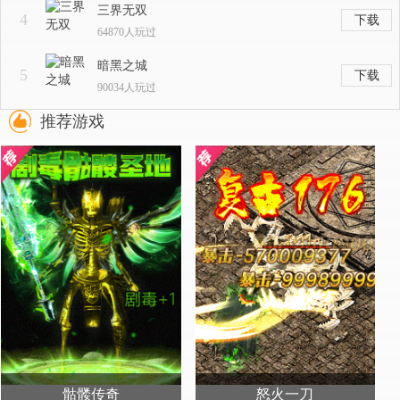
三界无双
4
下载
64870人玩过
暗黑之城
5
下载
90034人玩过
推荐游戏
骷髅传奇
怒火一刀