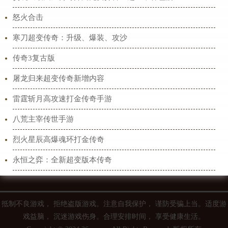
怒火合击
寒刀超变传奇：升级、爆装、攻沙
传奇3复古版
屠龙归来超变传奇新增内容
雷霆斩月高攻速打金传奇手游
八荒主宰传世手游
烈火星辰高爆魂环打金传奇
永恒之弈：全新超变版本传奇
抵制不良游戏， 拒绝盗版游戏。注意自我保护， 谨防受骗上当。适度游
戏益脑， 沉迷游戏伤身。合理安排时间， 享受健康生活。