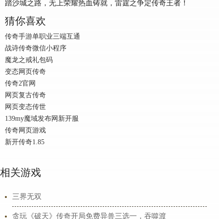
踏沙城之路，无上荣耀热血铸就，雷霆之争定传奇王者！
猜你喜欢
传奇手游单职业三端互通
战诗传奇微信小程序
魔龙之戒礼包码
变态网页传奇
传奇2官网
网页复古传奇
网页变态传世
139my魔域发布网新开服
传奇网页游戏
新开传奇1.85
相关游戏
三界无双
贪玩《破天》传奇开局免费异兽三选一，吞噬渡