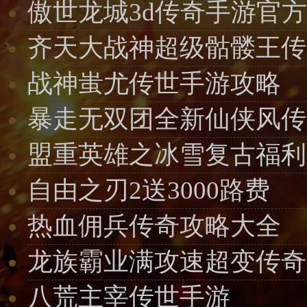
傲世龙城3d传奇手游官
齐天大战神超级骷髅王传
战神蚩尤传世手游攻略
暴走无双团全新仙侠风传
盟重英雄之冰雪复古福利
自由之刃2送3000路费
热血佣兵传奇攻略大全
龙族霸业满攻速超变传奇
八荒主宰传世手游