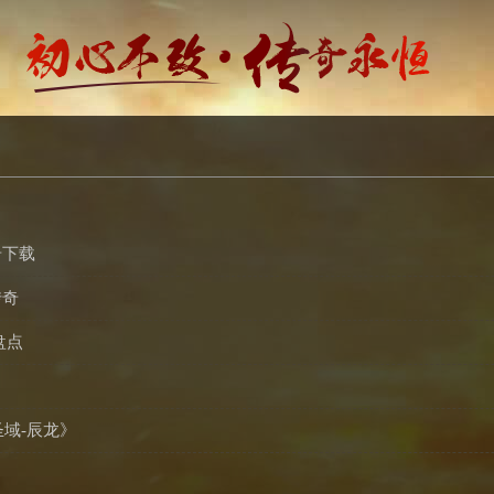
奇下载
传奇
盘点
域-辰龙》