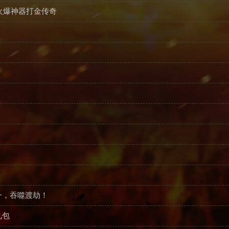
火爆神器打金传奇
一，吞噬渡劫！
礼包