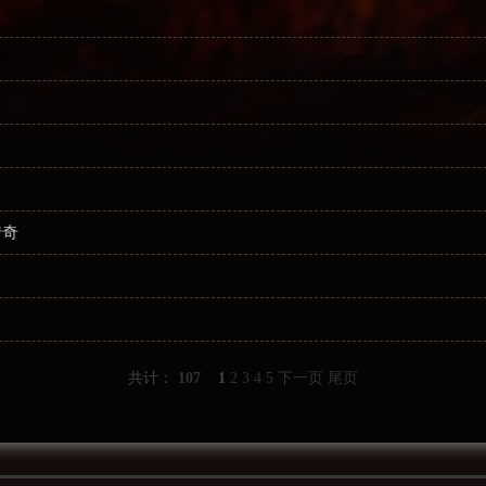
传奇
共计：
107
1
2
3
4
5
下一页
尾页