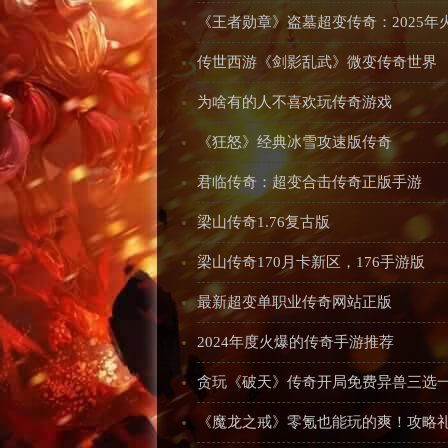
《王者勋章》盗墓超变传奇：2025年
传世西游《剑影乱武》微变传奇世界
为啥有的人不喜欢玩传奇游戏
《狂怒》经典冰雪攻速版传奇
君临传奇：超变合击传奇正版手游
梁山传奇1.76复古版
梁山传奇170月卡新区，176手游版
最新超变单职业传奇网站正版
2024年度火爆的传奇手游推荐
贪玩《破天》传奇开局免费异兽三选
《魔龙之戒》零氪也能玩的爽！攻略